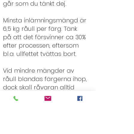
går som du tänkt dej.
Minsta inlämningsmängd är
6,5 kg råull per färg. Tänk
på att det försvinner ca 30%
efter processen, eftersom
bl.a. ullfettet tvättas bort.
Vid mindre mängder av
råull blandas färgerna ihop,
dock skall råvaran alltid
vara minst 6,5 kg.
Om du vill färga din ull så
behöver vi minst 6,5kg per
kulör.