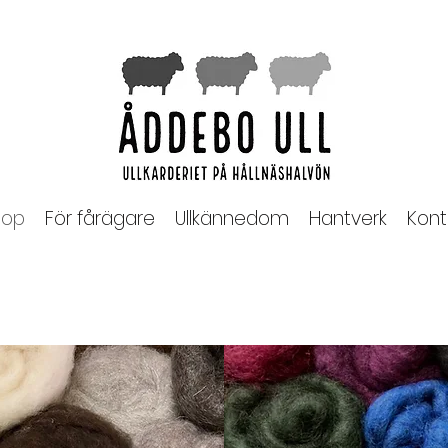
op
För fårägare
Ullkännedom
Hantverk
Kont