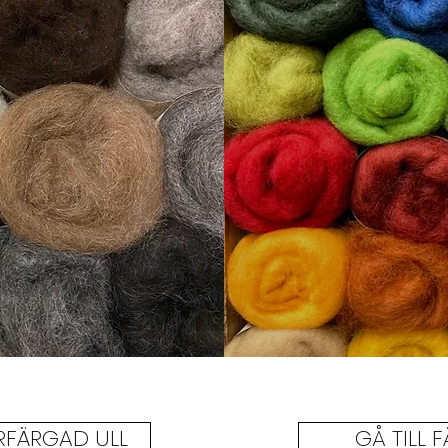
URFÄRGAD ULL
GÅ TILL 