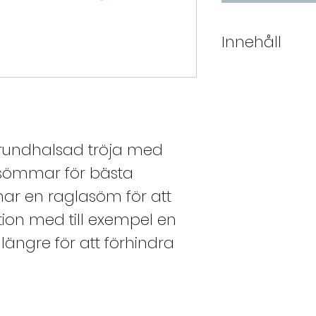
Innehåll
80% Merinoul
20% Polyami
 rundhalsad tröja med
sömmar för bästa
ar en raglasöm för att
tion med till exempel en
längre för att förhindra