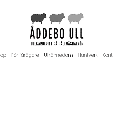
op
För fårägare
Ullkännedom
Hantverk
Kont