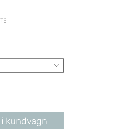
TE
 i kundvagn