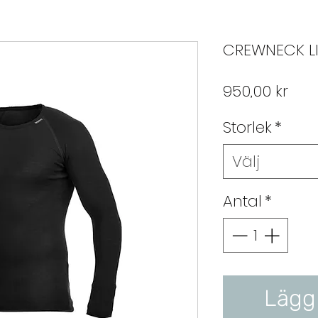
CREWNECK LI
Pris
950,00 kr
Storlek
*
Välj
Antal
*
Lägg