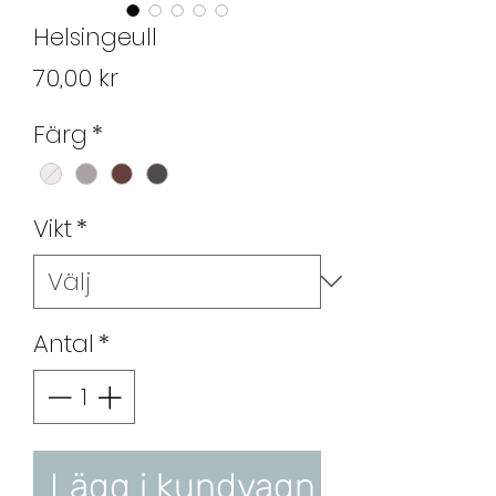
Helsingeull
Pris
70,00 kr
Färg
*
Vikt
*
Antal
*
Lägg i kundvagn