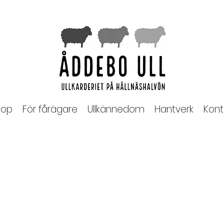
op
För fårägare
Ullkännedom
Hantverk
Kont