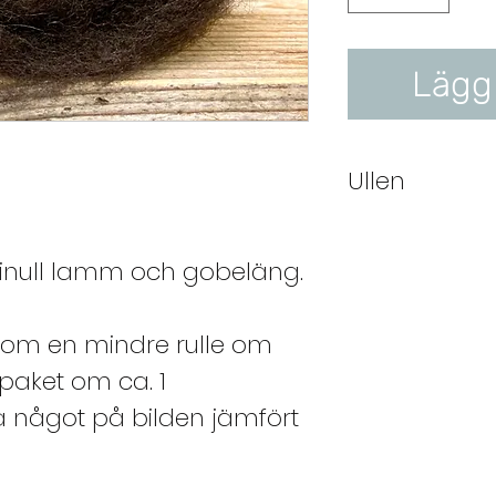
Lägg
Ullen
Finullen best
bottenull oc
l, finull lamm och gobeläng.
Lämpar sig b
plagg t.ex.
 som en mindre rulle om
Finullen sorte
t paket om ca. 1
kvalitéer.
ja något på bilden jämfört
Lammullen
kvalitéen so