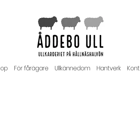
op
För fårägare
Ullkännedom
Hantverk
Kont