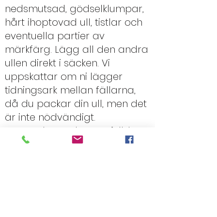
nedsmutsad, gödselklumpar,
hårt ihoptovad ull, tistlar och
eventuella partier av
märkfärg. Lägg all den andra
ullen direkt i säcken. Vi
uppskattar om ni lägger
tidningsark mellan fällarna,
då du packar din ull, men det
är inte nödvändigt.
När säcken är lagom fylld
ställer du den åt sidan och
börjar fylla en ny. Använd
inga plastsäckar eller säckar
med foderrester i. Skaka ur
säcken eller vänd den ut och
in om du vill återanvända